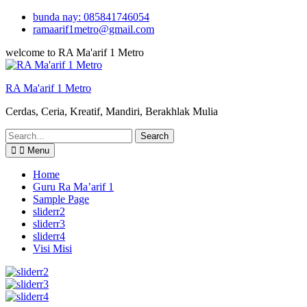
Skip
bunda nay: 085841746054
to
ramaarif1metro@gmail.com
content
welcome to RA Ma'arif 1 Metro
RA Ma'arif 1 Metro
Cerdas, Ceria, Kreatif, Mandiri, Berakhlak Mulia
Search
for:
Menu
Home
Guru Ra Ma’arif 1
Sample Page
sliderr2
sliderr3
sliderr4
Visi Misi