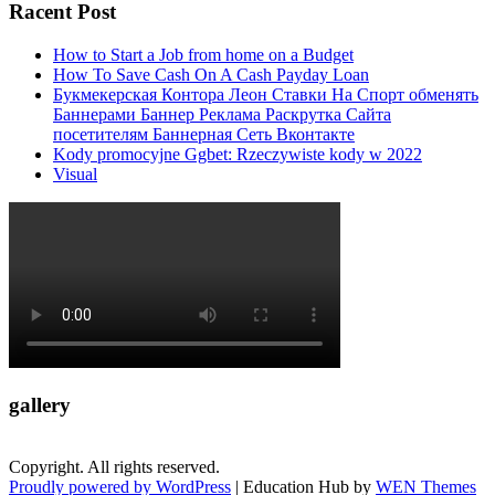
Racent Post
How to Start a Job from home on a Budget
How To Save Cash On A Cash Payday Loan
Букмекерская Контора Леон Ставки На Спорт обменять
Баннерами Баннер Реклама Раскрутка Сайта
посетителям Баннерная Сеть Вконтакте
Kody promocyjne Ggbet: Rzeczywiste kody w 2022
Visual
gallery
Copyright. All rights reserved.
Proudly powered by WordPress
|
Education Hub by
WEN Themes