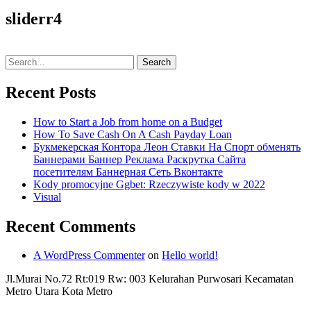
sliderr4
Search
for:
Recent Posts
How to Start a Job from home on a Budget
How To Save Cash On A Cash Payday Loan
Букмекерская Контора Леон Ставки На Спорт обменять
Баннерами Баннер Реклама Раскрутка Сайта
посетителям Баннерная Сеть Вконтакте
Kody promocyjne Ggbet: Rzeczywiste kody w 2022
Visual
Recent Comments
A WordPress Commenter
on
Hello world!
Jl.Murai No.72 Rt:019 Rw: 003 Kelurahan Purwosari Kecamatan
Metro Utara Kota Metro