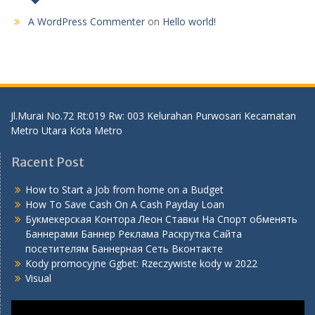
A WordPress Commenter
on
Hello world!
Jl.Murai No.72 Rt:019 Rw: 003 Kelurahan Purwosari Kecamatan
Metro Utara Kota Metro
Racent Post
How to Start a Job from home on a Budget
How To Save Cash On A Cash Payday Loan
Букмекерская Контора Леон Ставки На Спорт обменять
Баннерами Баннер Реклама Раскрутка Сайта
посетителям Баннерная Сеть Вконтакте
Kody promocyjne Ggbet: Rzeczywiste kody w 2022
Visual
Video