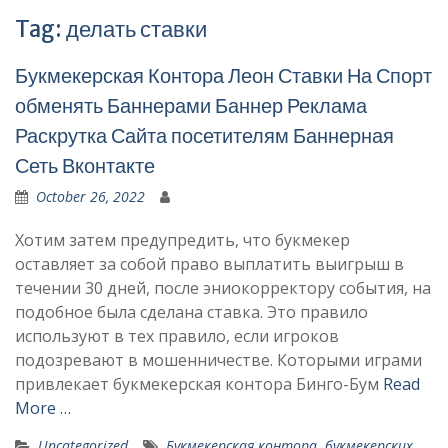
Tag:
делать ставки
Букмекерская Контора Леон Ставки На Спорт
обменять Баннерами Баннер Реклама
Раскрутка Сайта посетителям Баннерная
Сеть Вконтакте
October 26, 2022
Хотим затем предупредить, что букмекер
оставляет за собой право выплатить выигрыш в
течении 30 дней, после эниокорректору события, на
подобное была сделана ставка. Это правило
используют в тех правило, если игроков
подозревают в мошенничестве. Которыми играми
привлекает букмекерская контора Бинго-Бум
Read
More …
Uncategorized
Букмекерская контора
,
букмекерских