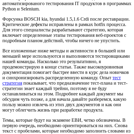
автоматизированого тестирования IT продуктов в программах
Python и Selenium.
Форсунка BOSCH kia, hyundai 1.5,1.6 Crdi после реставрации.
Критические дефекты исправлены в рамках hotfix процесса.
Для этого специалисты разрабатывают стратегию, которая
включает определенные этапы тестирования веб-проектов с
подробным планом действий, чтобы ничего не упустить.
Все изложенные ниже методы и активности в большей или
меньшей мере используются и выполняются тестировщиками
нашей команды. Насколько это результативно, я
продемонстрирую в конце статьи. Также высокоуровневая
документация помогает быстрее ввести в курс дела новичков
и синхронизировать распределенную команду. Опыт
тест
стратегия
показывает, что предназначение тест-плана и тест-
стратегии знает каждый трейни, поэтому я не буду
останавливаться на этом. Подробнее каждый документ мы
обсудим чуть позже, а для начала давайте разберемся, какую
пользу можно извлечь из этих двух документов и как они
могут облегчить жизнь при разработке продукта.
Темы, которые будут на экзамене ЕВИ, четко обозначены. В
первую очередь, необходимо ориентироваться на них. Снова
текст с пробелами, которые необходимо заполнить словами из