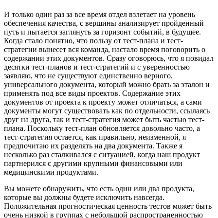
И только один раз за все время отдел взлетает на уровень
обеспечения качества, с вершины анализирует пройденный
путь и пытается заглянуть за горизонт событий, в будущее.
Когда стало понятно, что пользу от тест-плана и тест-
стратегии вынесет вся команда, настало время поговорить о
содержании этих документов. Сразу оговорюсь, что я повидал
десятки тест-планов и тест-стратегий и с уверенностью
заявляю, что не существуют единственно верного,
универсального документа, который можно брать за эталон и
применять под все виды проектов. Содержание этих
документов от проекта к проекту может отличаться, а сами
документы могут существовать как по отдельности, ссылаясь
друг на друга, так и тест-стратегия может быть частью тест-
плана. Поскольку тест-план обновляется довольно часто, а
тест-стратегия остается, как правильно, неизменной, я
предпочитаю их разделять на два документа. Также я
несколько раз сталкивался с ситуацией, когда наш продукт
партнерился с другими крупными финансовыми или
медицинскими продуктами.
Вы можете обнаружить, что есть один или два продукта,
которые вы должны будете исключить навсегда.
Положительная прогностическая ценность тестов может быть
очень низкой в группах с небольшой распространенностью