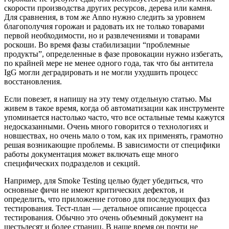
скорости производства других ресурсов, дерева или камня.
Для сравнения, в том же Anno нужно следить за уровнем
благополучия горожан и радовать их не только товарами
первой необходимости, но и развлечениями и товарами
роскоши. Во время фазы стабилизации “проблемные
продукты”, определенные в фазе провокации нужно избегать,
по крайней мере не менее одного года, так что бы антитела
IgG могли деградировать и не могли ухудшить процесс
восстановления.
Если повезет, я напишу на эту тему отдельную статью. Мы
живем в такое время, когда об автоматизации как инструменте
упоминается настолько часто, что все остальные темы кажутся
недосказанными. Очень много говорится о технологиях и
новшествах, но очень мало о том, как их применять, грамотно
решая возникающие проблемы. В зависимости от специфики
работы документация может включать еще много
специфических подразделов и секций.
Например, для Smoke Testing целью будет убедиться, что
основные фичи не имеют критических дефектов, и
определить, что приложение готово для последующих фаз
тестирования. Тест-план — детальное описание процесса
тестирования. Обычно это очень объемный документ на
шестьдесят и более страниц. В наше время он почти не