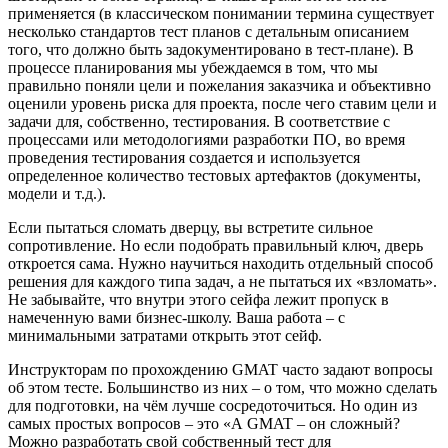
применяется (в классическом понимании термина существует
несколько стандартов тест планов с детальным описанием
того, что должно быть задокументировано в тест-плане). В
процессе планирования мы убеждаемся в том, что мы
правильно поняли цели и пожелания заказчика и объективно
оценили уровень риска для проекта, после чего ставим цели и
задачи для, собственно, тестирования. В соответствие с
процессами или методологиями разработки ПО, во время
проведения тестирования создается и используется
определенное количество тестовых артефактов (документы,
модели и т.д.).
Если пытаться сломать дверцу, вы встретите сильное
сопротивление. Но если подобрать правильный ключ, дверь
откроется сама. Нужно научиться находить отдельный способ
решения для каждого типа задач, а не пытаться их «взломать».
Не забывайте, что внутри этого сейфа лежит пропуск в
намеченную вами бизнес-школу. Ваша работа – с
минимальными затратами открыть этот сейф.
Инструкторам по прохождению GMAT часто задают вопросы
об этом тесте. Большинство из них – о том, что можно сделать
для подготовки, на чём лучше сосредоточиться. Но один из
самых простых вопросов – это «А GMAT – он сложный?
Можно разработать свой собственный тест для