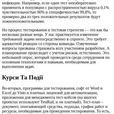
инфекции. Например, если один тест неизбирательно
применить в популяции с распространенностью вируса 0,1%
чувствительностью 90% и специфичностью 99,8%, то
примерно два из трех положительных результатов будут
ложноположительными.
Но процесс тестирования и тестовая стратегия — это как бы
несколько разные вещи. У нас практикуется изменение
требований задачи непосредственно в спринте. Это требует
адекватной реакции со стороны команды. Озвученные
вопросы призваны страховать всех участников разработки. А
планирование происходит с учетом рисков, естественно. Это
небольшой опрос, который проводится среди сотрудников по
основным технологиям и навыкам, необходимым для
выполнения задач.
Курси Та Події
Во-вторых, программы для тестирования, софт от Word и
Excel до Visio и платных лицензий для автоматизации,
приложения для менеджмента тест-кейсов (на многих
проектах используют TestRail, и он платный). Тест-план –
документ, описывающий средства, подходы, график работ и
ресурсы, необходимые для проведения тестирования. То есть,