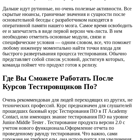
Дальше идут рутинные, но очень полезные активности. Все
скрытые нюансы, граничные значения и сущности после
основательной беседы с разработчиком находятся в
оперативной памяти нашего мозга. Самое время освободить
ее и запечатлеть в виде первой версии чек-листа. В нем
необходимо отметить основные модули, связи и
специфические условия — одним словом, все, что поможет
любому инженеру моментально найти точки входа для
быстрого развертывания процесса тестирования. Обычно
представляет собой список условий, достигнув которых,
команда поймет что продукт готов к релизу.
Где Вы Сможете Работать После
Курсов Тестировщиков По?
Очень рекоммендован для людей переходящих из других, не
технических профессий. Курс предназначен для слушателей
прошедших базовый курс Тестирования ПО в IT Academy
Contact, или имеющих знание тестирования ПО на уровне
Junior-Middle Tester . Тестирование продукта версии 2.0 с
учетом нового функционала.Оформление отчета по
проведенному раунду тестирования. Что важно, сами
горожане не требуют еды, она используется для увеличения