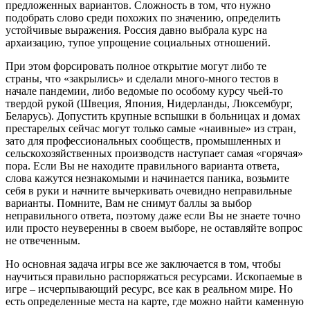
предложенных вариантов. Сложность в том, что нужно
подобрать слово среди похожих по значению, определить
устойчивые выражения. Россия давно выбрала курс на
архаизацию, тупое упрощение социальных отношений.
При этом форсировать полное открытие могут либо те
страны, что «закрылись» и сделали много-много тестов в
начале пандемии, либо ведомые по особому курсу чьей-то
твердой рукой (Швеция, Япония, Нидерланды, Люксембург,
Беларусь). Допустить крупные вспышки в больницах и домах
престарелых сейчас могут только самые «наивные» из стран,
зато для профессиональных сообществ, промышленных и
сельскохозяйственных производств наступает самая «горячая»
пора. Если Вы не находите правильного варианта ответа,
слова кажутся незнакомыми и начинается паника, возьмите
себя в руки и начните вычеркивать очевидно неправильные
варианты. Помните, Вам не снимут баллы за выбор
неправильного ответа, поэтому даже если Вы не знаете точно
или просто неуверенны в своем выборе, не оставляйте вопрос
не отвеченным.
Но основная задача игры все же заключается в том, чтобы
научиться правильно распоряжаться ресурсами. Ископаемые в
игре – исчерпывающий ресурс, все как в реальном мире. Но
есть определенные места на карте, где можно найти каменную