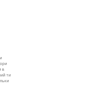
и
тори
и в
ний ти
ільки