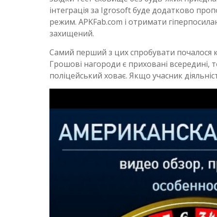
інтеграція за Igrosoft буде додатково пр
режим. APKFab.com і отримати гіперпосила
захищений.
Самий перший з цих спробувати почалося кі
Грошові нагороди є приховані всередині, 
поліцейський ховає. Якщо учасник діяльні