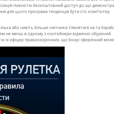
опозиція повністю безкоштовний доступ до що демонстра
ння для цього програма тенденція бути сто комп’ютер
лька або навіть більше смітники з’являтися на та бараба
тем не менш в одному з контейнери відмінно обурений
стю їх офіцер правоохоронних, що бонус сферичний може