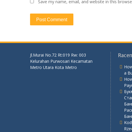
Save my name, email, and website in this browse
Jl.Murai No.72 Rt:019 Rw: 003
Racen
Kelurahan Purwosari Kecamatan
How
Metro Utara Kota Metro
a B
How
Pay
Бук
Ста
Бан
Рас
Бан
Kod
Rze