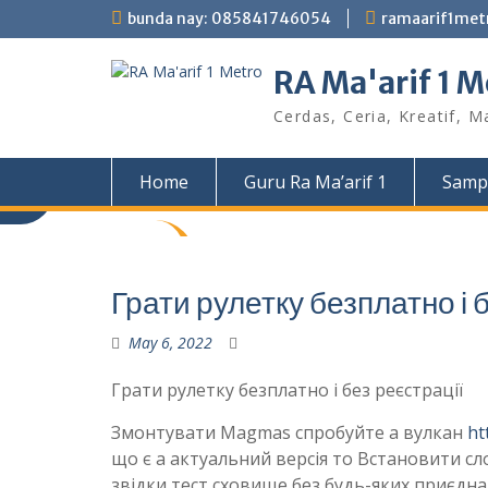
Skip
bunda nay: 085841746054
ramaarif1me
to
content
RA Ma'arif 1 M
Cerdas, Ceria, Kreatif, M
Home
Guru Ra Ma’arif 1
Samp
Грати рулетку безплатно і 
May 6, 2022
Грати рулетку безплатно і без реєстрації
Змонтувати Magmas спробуйте a вулкан
ht
що є а актуальний версія то Встановити сло
звідки тест сховище без будь-яких приєдна