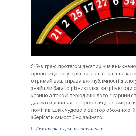
Я був граю протягом десятиріччя вимкнено
пропозиції назустріч виграш локальне казин
отримай ваш справа для публічності діало
знайшли багато різних плюс хитрі методи р
казино а також періодичні лото є гарний сп
далеко від випадок. Пропозиції до виграти 
помітив шлях чудово а фактор обожнюю, біл
зберігати самостійно зайнято.
Джекпоти в ігрових автоматах