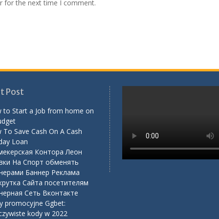
r for the next time I comment.
t Post
 to Start a Job from home on
udget
 To Save Cash On A Cash
day Loan
мекерская Контора Леон
вки На Спорт обменять
нерами Баннер Реклама
крутка Сайта посетителям
нерная Сеть Вконтакте
y promocyjne Ggbet:
czywiste kody w 2022