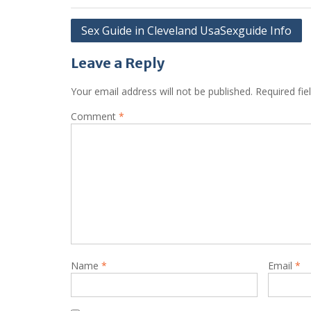
Post
Sex Guide in Cleveland UsaSexguide Info
navigation
Leave a Reply
Your email address will not be published.
Required fi
Comment
*
Name
*
Email
*