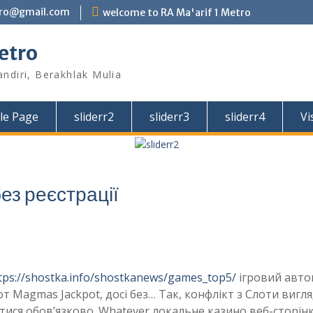
tro@gmail.com
welcome to RA Ma'arif 1 Metro
etro
andiri, Berakhlak Mulia
le Page
sliderr2
sliderr3
sliderr4
Vi
без реєстрації
tps://shostka.info/shostkanews/games_top5/
ігровий авто
т Magmas Jackpot, досі без… Так, конфлікт з Слоти вигл
тися обов’язково. Whatever локальне казино веб-сторін