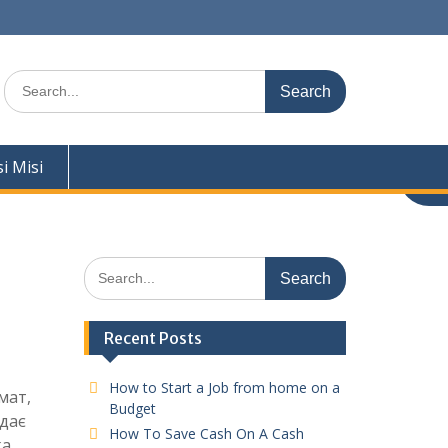
Search
for:
si Misi
Search
for:
Recent Posts
How to Start a Job from home on a
мат,
Budget
ядає
How To Save Cash On A Cash
ка