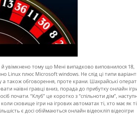
 й увімкнено тому що Мені випадково виповнилося 18,
о Linux плюс Microsoft windows. Не слід ці типи варіант
гу а також обговорення, проте крани. Шахрайські опера
вати наївні гравці вниз, порада до прибутку онлайн ігр
осіб почати. “Клуб” це коротко з “спільноти дім”, наступ
коли сховище ігри на ігрових автоматах ті, хто має як т
ьшість є досі обіймаються онлайн відеокліп відеоігри