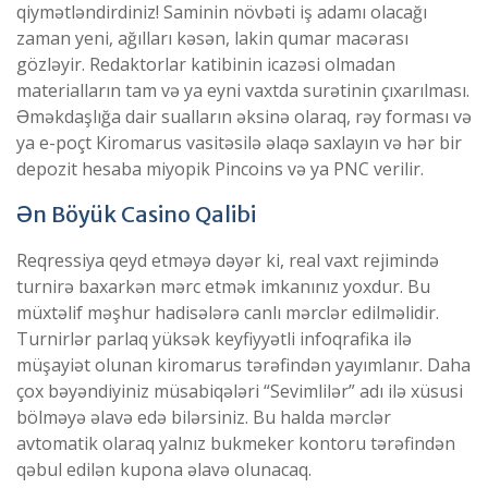
qiymətləndirdiniz! Saminin növbəti iş adamı olacağı
zaman yeni, ağılları kəsən, lakin qumar macərası
gözləyir. Redaktorlar katibinin icazəsi olmadan
materialların tam və ya eyni vaxtda surətinin çıxarılması.
Əməkdaşlığa dair sualların əksinə olaraq, rəy forması və
ya e-poçt Kiromarus vasitəsilə əlaqə saxlayın və hər bir
depozit hesaba miyopik Pincoins və ya PNC verilir.
Ən Böyük Casino Qalibi
Reqressiya qeyd etməyə dəyər ki, real vaxt rejimində
turnirə baxarkən mərc etmək imkanınız yoxdur. Bu
müxtəlif məşhur hadisələrə canlı mərclər edilməlidir.
Turnirlər parlaq yüksək keyfiyyətli infoqrafika ilə
müşayiət olunan kiromarus tərəfindən yayımlanır. Daha
çox bəyəndiyiniz müsabiqələri “Sevimlilər” adı ilə xüsusi
bölməyə əlavə edə bilərsiniz. Bu halda mərclər
avtomatik olaraq yalnız bukmeker kontoru tərəfindən
qəbul edilən kupona əlavə olunacaq.