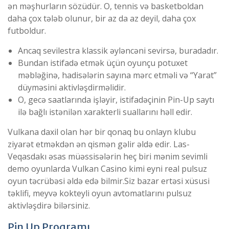
ən məşhurların sözüdür. O, tennis və basketboldan
daha çox tələb olunur, bir az da az deyil, daha çox
futboldur.
Ancaq sevilestra klassik əyləncəni sevirsə, buradadır.
Bundan istifadə etmək üçün oyunçu potuxet
məbləğinə, hadisələrin sayına mərc etməli və “Yarat”
düyməsini aktivləşdirməlidir.
O, gecə saatlarında işləyir, istifadəçinin Pin-Up saytı
ilə bağlı istənilən xarakterli suallarını həll edir.
Vulkana daxil olan hər bir qonaq bu onlayn klubu
ziyarət etməkdən ən qismən gəlir əldə edir. Las-
Veqasdakı əsas müəssisələrin heç biri mənim sevimli
demo oyunlarda Vulkan Casino kimi eyni real pulsuz
oyun təcrübəsi əldə edə bilmir.Siz bazar ertəsi xüsusi
təklifi, meyvə kokteyli oyun avtomatlarını pulsuz
aktivləşdirə bilərsiniz.
Pin Up Proqramı