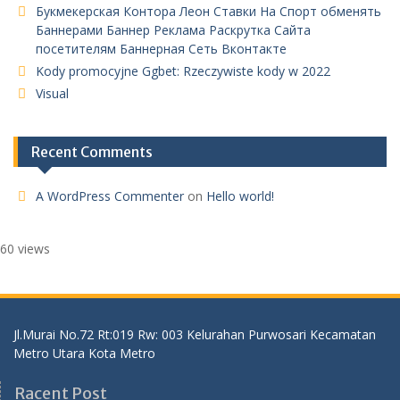
Букмекерская Контора Леон Ставки На Спорт обменять
Баннерами Баннер Реклама Раскрутка Сайта
посетителям Баннерная Сеть Вконтакте
Kody promocyjne Ggbet: Rzeczywiste kody w 2022
Visual
Recent Comments
A WordPress Commenter
on
Hello world!
60 views
Jl.Murai No.72 Rt:019 Rw: 003 Kelurahan Purwosari Kecamatan
Metro Utara Kota Metro
Racent Post