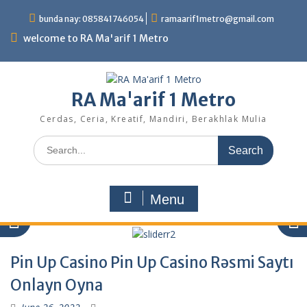
Skip
bunda nay: 085841746054
ramaarif1metro@gmail.com
to
content
welcome to RA Ma'arif 1 Metro
RA Ma'arif 1 Metro
Cerdas, Ceria, Kreatif, Mandiri, Berakhlak Mulia
Search
for:
Menu
Pin Up Casino Pin Up Casino Rəsmi Saytı
Onlayn Oyna