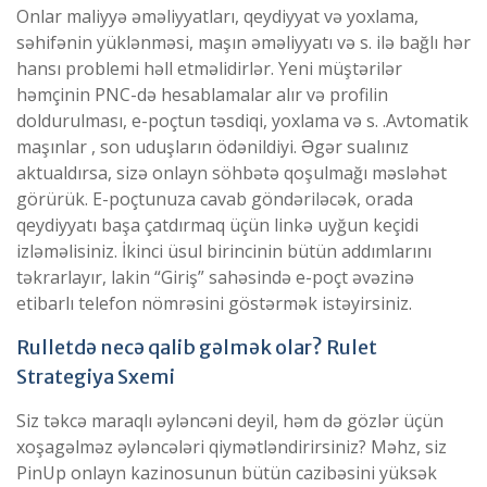
Onlar maliyyə əməliyyatları, qeydiyyat və yoxlama,
səhifənin yüklənməsi, maşın əməliyyatı və s. ilə bağlı hər
hansı problemi həll etməlidirlər. Yeni müştərilər
həmçinin PNC-də hesablamalar alır və profilin
doldurulması, e-poçtun təsdiqi, yoxlama və s. .Avtomatik
maşınlar , son uduşların ödənildiyi. Əgər sualınız
aktualdırsa, sizə onlayn söhbətə qoşulmağı məsləhət
görürük. E-poçtunuza cavab göndəriləcək, orada
qeydiyyatı başa çatdırmaq üçün linkə uyğun keçidi
izləməlisiniz. İkinci üsul birincinin bütün addımlarını
təkrarlayır, lakin “Giriş” sahəsində e-poçt əvəzinə
etibarlı telefon nömrəsini göstərmək istəyirsiniz.
Rulletdə necə qalib gəlmək olar? Rulet
Strategiya Sxemi
Siz təkcə maraqlı əyləncəni deyil, həm də gözlər üçün
xoşagəlməz əyləncələri qiymətləndirirsiniz? Məhz, siz
PinUp onlayn kazinosunun bütün cazibəsini yüksək