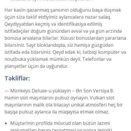
Hər kəsin qazanmaq şansının olduğunu başa düşmək
üçün sizə təklif etdiyimiz əyləncələrə nəzər salaq.
Qeydiyyatdan keçmiş və identifikasiya edilmiş
istifadəçilər doğum günündən əvvəl və ya gün ərzində
bonusa arxalana bilərlər. Xüsusi bonuslardan yararlana
bilərsiniz. Sayt bloklandıqda, siz həmişə güzgüdən
istifadə edə bilərsiniz. Qeyd edək ki, tətbiqi kompüter və
noutbuka yükləmək mümkün deyil. Telefonlar və
planşetlər üçün də uyğundur.
Təkliflər:
— Monkeys Deluxe-u yükləyin – Ən Son Versiya 8.
Həmin slot maşınlarını pulsuz oynayın. Vulkan slot
maşınlarının malik ola biləcəyi unikal atmosferi heç bir
başqa pulsuz əyləncə ilə müqayisə etmək olmaz.
Müştərinin profildə mövcud olan bütün lazımi
məlumatları başını tərpətməsi və sonra texniki