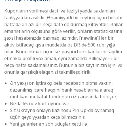
Kuponların verilməsi dəsti və tezliyi yadda saxlanılan
fəaliyyətdən asılıdır. Əhəmiyyətli bir reytinq üçün hesabı
həftədə ən azı bir neçə dəfə doldurmaq kifayətdir. Ballar
əmanətlərin ölçüsünə görə verilir, onların statistikasına
şəxsi hesabınızda baxmaq lazımdır. [newline]Hər bir
aktiv istifadəçi qısa müddətdə öz DR-də 500 rubl yığa
bilər. Bunu etmək üçün siz pasportun skanlarını təqdim
etməklə profili yoxlamalı, eyni zamanda Billimayer-i bir
neçə həftə saxlamalısınız. Bununla biz saytımızın işini və
onunla qarşılıqlı əlaqənizi təkmilləşdiririk.
Ən yaxşı on iştirakçı belə rəqabətin bitmə vaxtını
qazanılmış icarə haqqını bank hesablarına alaraq
möhkəm mükafat fondunun özü arasında bölüşür.
Bizdə 65 növ kart oyunu var. .
Siz Ukrayna onlayn kazinosu Pin Up-da oynamaq
üçün qeydiyyatdan keçə bilməzsiniz.
Yeni gələnlər ən son uduşlar xətti ilə