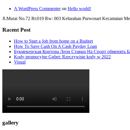
A WordPress Commenter
on
Hello world!
Jl.Murai No.72 Rt:019 Rw: 003 Kelurahan Purwosari Kecamatan Me
Racent Post
How to Start a Job from home on a Budget
How To Save Cash On A Cash Payday Loan
Букмекерская Контора Леон Ставки На Спорт обменять Б
Kody promocyjne Ggbet: Rzeczywiste kody w 2022
Visual
gallery