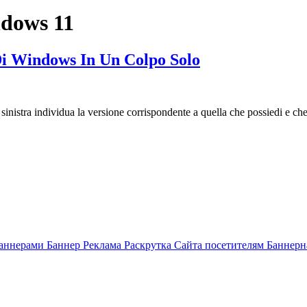
ndows 11
Di Windows In Un Colpo Solo
di sinistra individua la versione corrispondente a quella che possiedi e c
аннерами Баннер Реклама Раскрутка Сайта посетителям Баннерн