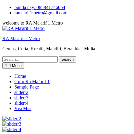
Skip
bunda nay: 085841746054
to
ramaarif1metro@gmail.com
content
welcome to RA Ma'arif 1 Metro
RA Ma'arif 1 Metro
Cerdas, Ceria, Kreatif, Mandiri, Berakhlak Mulia
Search
for:
Menu
Home
Guru Ra Ma’arif 1
Sample Page
sliderr2
sliderr3
sliderr4
Visi Misi