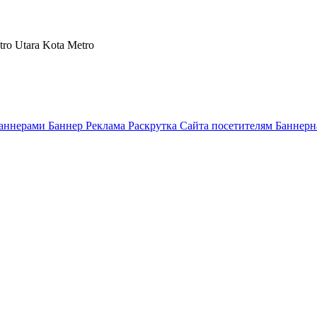
tro Utara Kota Metro
аннерами Баннер Реклама Раскрутка Сайта посетителям Баннерн