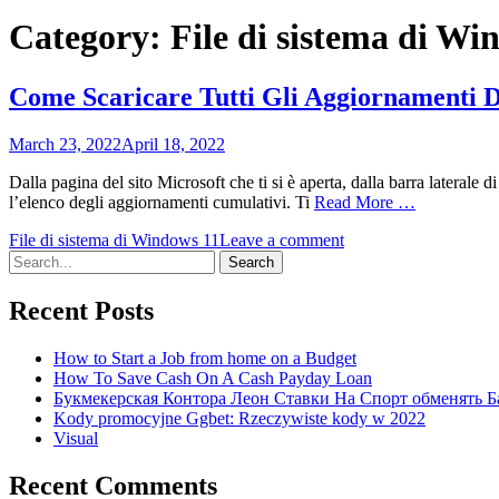
Category:
File di sistema di Wi
Come Scaricare Tutti Gli Aggiornamenti 
March 23, 2022
April 18, 2022
Dalla pagina del sito Microsoft che ti si è aperta, dalla barra laterale 
l’elenco degli aggiornamenti cumulativi. Ti
Read More …
File di sistema di Windows 11
Leave a comment
Search
for:
Recent Posts
How to Start a Job from home on a Budget
How To Save Cash On A Cash Payday Loan
Букмекерская Контора Леон Ставки На Спорт обменять Б
Kody promocyjne Ggbet: Rzeczywiste kody w 2022
Visual
Recent Comments