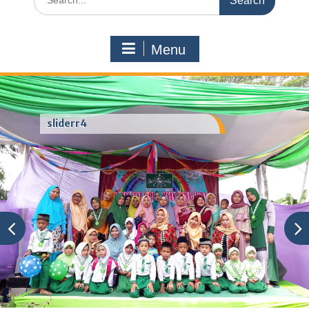
for:
Menu
sliderr4