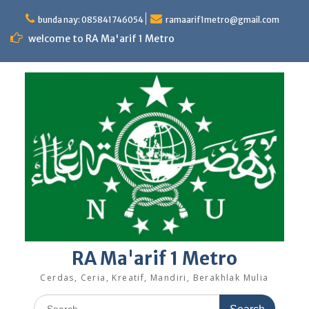
Skip
to
bunda nay: 085841746054
ramaarif1metro@gmail.com
content
welcome to RA Ma'arif 1 Metro
RA Ma'arif 1 Metro
Cerdas, Ceria, Kreatif, Mandiri, Berakhlak Mulia
Search