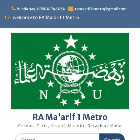
Skip
to
bunda nay: 085841746054
ramaarif1metro@gmail.com
content
welcome to RA Ma'arif 1 Metro
RA Ma'arif 1 Metro
Cerdas, Ceria, Kreatif, Mandiri, Berakhlak Mulia
Search