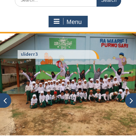
for:
Menu
sliderr3