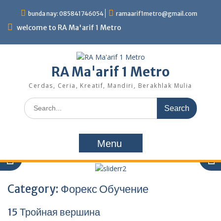
Skip
bunda nay: 085841746054
ramaarif1metro@gmail.com
to
content
welcome to RA Ma'arif 1 Metro
RA Ma'arif 1 Metro
Cerdas, Ceria, Kreatif, Mandiri, Berakhlak Mulia
Search
for:
Menu
Category:
Форекс Обучение
15 Тройная вершина