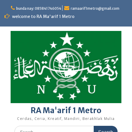
Skip
to
bunda nay: 085841746054
ramaarif1metro@gmail.com
content
welcome to RA Ma'arif 1 Metro
RA Ma'arif 1 Metro
Cerdas, Ceria, Kreatif, Mandiri, Berakhlak Mulia
Search