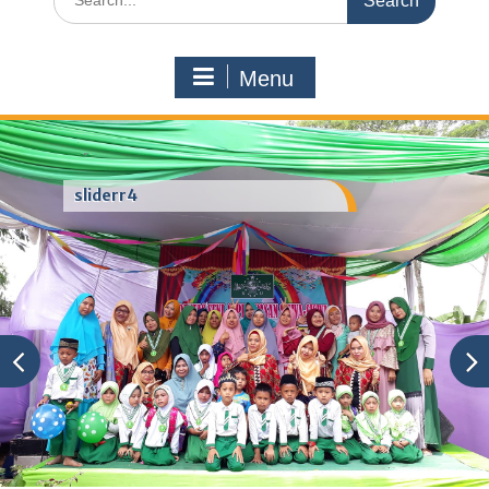
for:
Menu
sliderr4