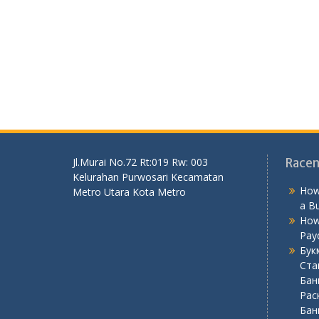
Jl.Murai No.72 Rt:019 Rw: 003
Racen
Kelurahan Purwosari Kecamatan
How
Metro Utara Kota Metro
a B
How
Pay
Бук
Ста
Бан
Рас
Бан