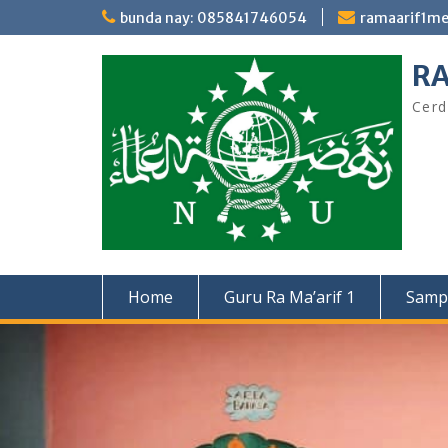
Skip
bunda nay: 085841746054
ramaarif1m
to
content
RA
Cerd
Home
Guru Ra Ma’arif 1
Samp