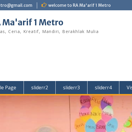
etro@gmail.com
welcome to RA Ma'arif 1 Metro
 Ma'arif 1 Metro
as, Ceria, Kreatif, Mandiri, Berakhlak Mulia
le Page
sliderr2
sliderr3
sliderr4
Vi