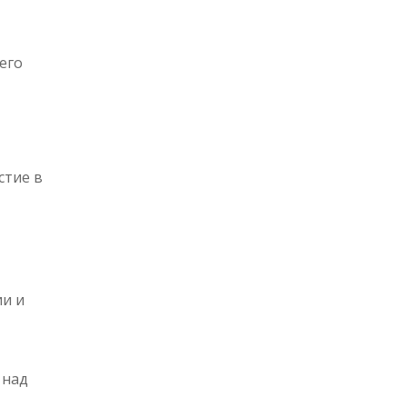
его
стие в
ии и
 над