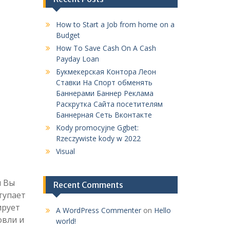
How to Start a Job from home on a
Budget
How To Save Cash On A Cash
Payday Loan
Букмекерская Контора Леон
Ставки На Спорт обменять
Баннерами Баннер Реклама
Раскрутка Сайта посетителям
Баннерная Сеть Вконтакте
Kody promocyjne Ggbet:
Rzeczywiste kody w 2022
Visual
и Вы
Recent Comments
тупает
ирует
A WordPress Commenter
on
Hello
овли и
world!