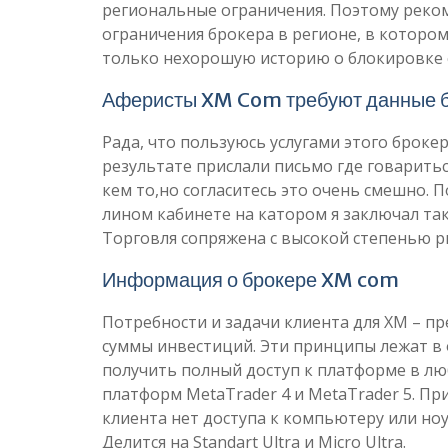
региональные ограничения. Поэтому реком
ограничения брокера в регионе, в которо
только нехорошую историю о блокировке с
Аферисты XM Com требуют данные б
Рада, что пользуюсь услугами этого брокер
результате прислали письмо где говаритьс
кем то,но согласитесь это очень смешно. П
лином кабинете на катором я заключал та
Торговля сопряжена с высокой степенью р
Информация о брокере XM com
Потребности и задачи клиента для XM – пр
суммы инвестиций. Эти принципы лежат в 
получить полный доступ к платформе в лю
платформ MetaTrader 4 и MetaTrader 5. Пр
клиента нет доступа к компьютеру или ноу
Делится на Standart Ultra и Micro Ultra.