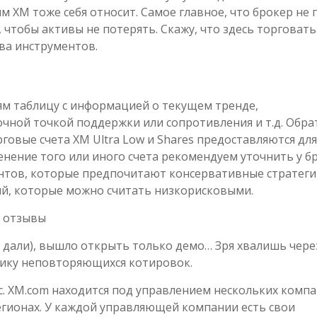
 ХМ тоже себя относит. Самое главное, что брокер не 
 чтобы активы не потерять. Скажу, что здесь торговать
ва инструментов.
ям таблицу с информацией о текущем тренде,
чной точкой поддержки или сопротивления и т.д. Обра
рговые счета XM Ultra Low и Shares предоставляются для
нение того или иного счета рекомендуем уточнить у бр
ентов, которые предпочитают консервативные стратег
ий, которые можно считать низкорисковыми.
е дали), вышло открыть только демо… Зря хвалишь через
тику неповторяющихся котировок.
с. XM.com находится под управлением нескольких компа
егионах. У каждой управляющей компании есть свои