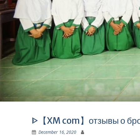
ᐈ【XM com】отзывы о броке
December 16, 2020