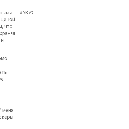
ьными
8 views
 ценой
м, что
охраняя
 и
емо
ать
же
У меня
рокеры