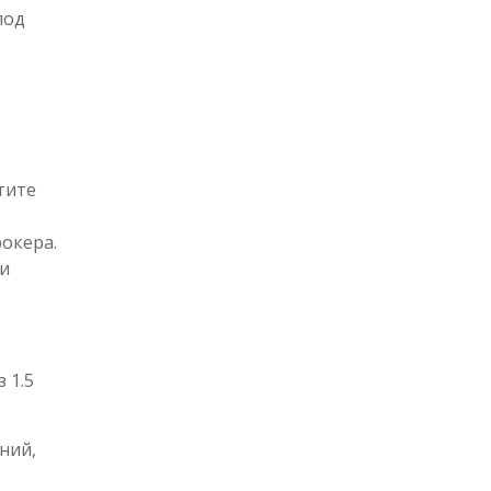
под
тите
окера.
ии
 1.5
ний,