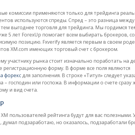
вые комиссии применяются только для трейдинга реал
ентов используются спреды. Спред – это разница между
 тем выгоднее торговля для трейдинга. Мы гордимся те
же 5 лет ForexUp помогает всем выбирать брокеров, с
симую позицию. Fxverify является первым в своем роде
нтов XM.com имеющих торговый счет с брокером.
му участнику рынка стоит изначально поработать на д
те регистрационную форму. В форме все поля являются
на форекс
для заполнения. В строке «Титул» следует указ
а – господин или госпожа. В информации о счете сразу 
му и вид счета.
up
 ХМ пользователей рейтинга будут для вас полезными. 
 $, думал подзаработаю, но оказалось, подзаработали б