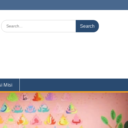
Search
for:
si Misi