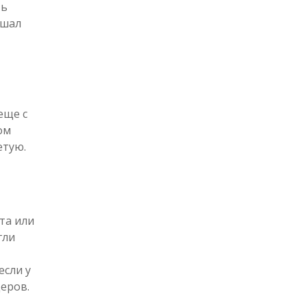
ть
ышал
еще с
ом
етую.
та или
гли
если у
еров.