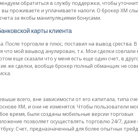
ендуем обратиться в службу поддержки, чтобы уточни
м вы проживаете и уплачиваете налоги. О брокер XM сл
чета за якобы манипуляциями бонусами.
анковской карты клиента
а. После торговли в плюс, поставил на вывод срества. В
я что мой ввывод анулирован, т.к. Мои сделки совпали 
отом еще сказали что у меня есть еще один счет, в друг
кие же сделки, вообще брокер полный обманщик не сов
иска.
евыше всего, вне зависимости от его капитала, типа сче
основе XM, и они не изменятся. Чтобы пользователи мо
бое время, были созданы мобильные версии торговых
иложение позволяет осуществлять торговлю 24/7, даже 
тбуку. Счет, предназначенный для более опытных трейд