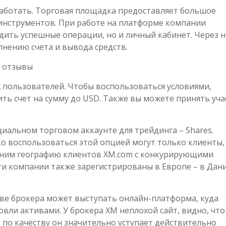
 работать. Торговая площадка предоставляет большое
 инструментов. При работе на платформе компании
ить успешные операции, но и личный кабинет. Через н
нению счета и вывода средств.
х пользователей. Чтобы воспользоваться условиями,
ть счет на сумму до USD. Также вы можете принять уча
.
иальном торговом аккаунте для трейдинга – Shares.
ко воспользоваться этой опцией могут только клиенты,
вним географию клиентов XM.com с конкурирующими
Эти компании также зарегистрированы в Европе – в Дан
ве брокера может выступать онлайн-платформа, куда
вли активами. У брокера ХМ неплохой сайт, видно, что
 по качеству он значительно уступает действительно