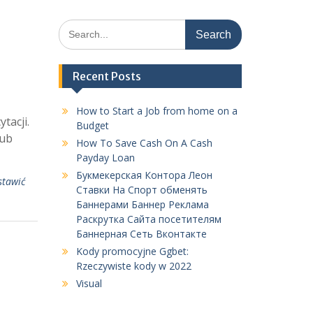
Search
for:
Recent Posts
How to Start a Job from home on a
tacji.
Budget
lub
How To Save Cash On A Cash
Payday Loan
Букмекерская Контора Леон
tawić
Ставки На Спорт обменять
Баннерами Баннер Реклама
Раскрутка Сайта посетителям
Баннерная Сеть Вконтакте
Kody promocyjne Ggbet:
Rzeczywiste kody w 2022
Visual