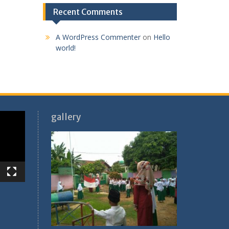
Recent Comments
A WordPress Commenter
on
Hello
world!
gallery