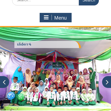
for:
Menu
sliderr4