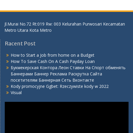
Jl.Murai No.72 Rt:019 Rw: 003 Kelurahan Purwosari Kecamatan
Metro Utara Kota Metro
Racent Post
How to Start a Job from home on a Budget
How To Save Cash On A Cash Payday Loan
Букмекерская Контора Леон Ставки На Спорт обменять
Баннерами Баннер Реклама Раскрутка Сайта
посетителям Баннерная Сеть Вконтакте
Kody promocyjne Ggbet: Rzeczywiste kody w 2022
Visual
Video
Player