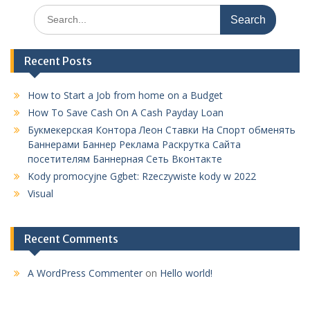
Search
for:
Recent Posts
How to Start a Job from home on a Budget
How To Save Cash On A Cash Payday Loan
Букмекерская Контора Леон Ставки На Спорт обменять
Баннерами Баннер Реклама Раскрутка Сайта
посетителям Баннерная Сеть Вконтакте
Kody promocyjne Ggbet: Rzeczywiste kody w 2022
Visual
Recent Comments
A WordPress Commenter
on
Hello world!