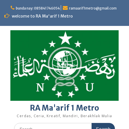
Skip
to
bunda nay: 085841746054
ramaarif1metro@gmail.com
content
welcome to RA Ma'arif 1 Metro
RA Ma'arif 1 Metro
Cerdas, Ceria, Kreatif, Mandiri, Berakhlak Mulia
Search