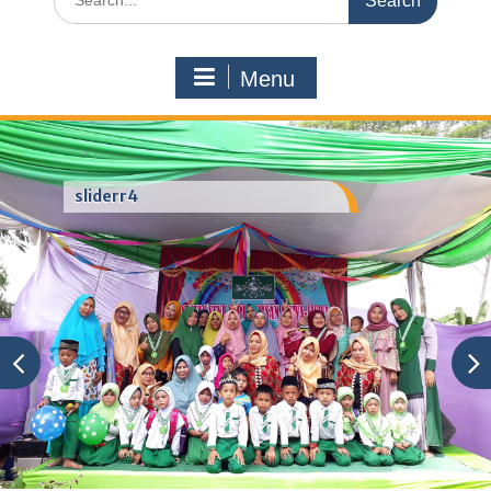
for:
Menu
sliderr4