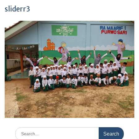
sliderr3
Search
for: