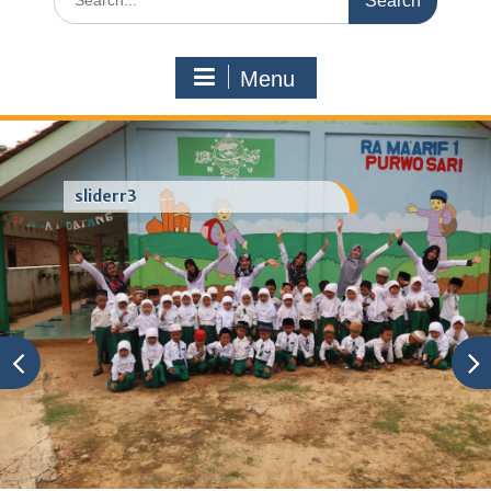
for:
Menu
sliderr3