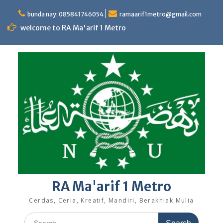
Skip
to
bunda nay: 085841746054
ramaarif1metro@gmail.com
content
welcome to RA Ma'arif 1 Metro
RA Ma'arif 1 Metro
Cerdas, Ceria, Kreatif, Mandiri, Berakhlak Mulia
Search