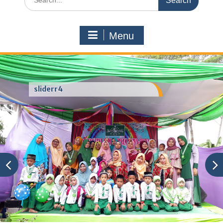
for:
Menu
sliderr4