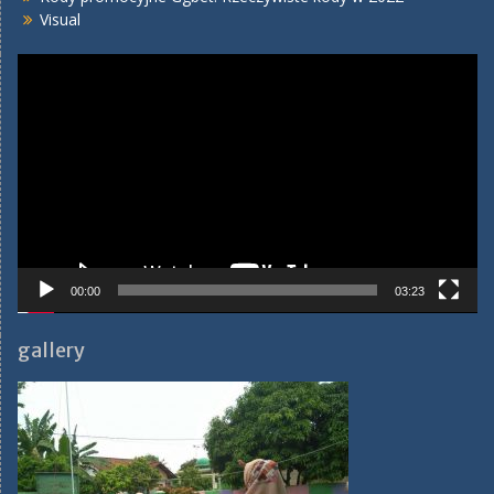
Visual
Video
Player
00:00
03:23
gallery