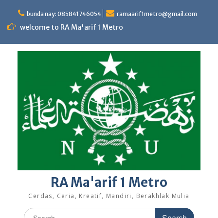
Skip
to
bunda nay: 085841746054
ramaarif1metro@gmail.com
content
welcome to RA Ma'arif 1 Metro
RA Ma'arif 1 Metro
Cerdas, Ceria, Kreatif, Mandiri, Berakhlak Mulia
Search