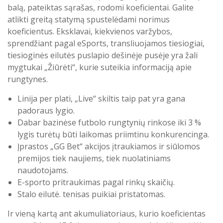
balą, pateiktas sąrašas, rodomi koeficientai. Galite
atlikti greitą statymą spustelėdami norimus
koeficientus. Eksklavai, kiekvienos varžybos,
sprendžiant pagal eSports, transliuojamos tiesiogiai,
tiesioginės eilutės puslapio dešinėje pusėje yra žali
mygtukai „Žiūrėti“, kurie suteikia informaciją apie
rungtynes.
Linija per plati, „Live“ skiltis taip pat yra gana
padoraus lygio.
Dabar bazinėse futbolo rungtynių rinkose iki 3 %
lygis turėtų būti laikomas priimtinu konkurencinga.
Įprastos „GG Bet“ akcijos įtraukiamos ir siūlomos
premijos tiek naujiems, tiek nuolatiniams
naudotojams.
E-sporto pritraukimas pagal rinkų skaičių.
Stalo eilutė. tenisas puikiai pristatomas.
Ir vieną kartą ant akumuliatoriaus, kurio koeficientas