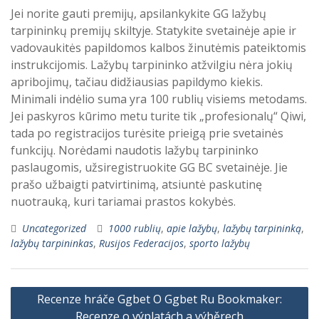
Jei norite gauti premijų, apsilankykite GG lažybų
tarpininkų premijų skiltyje. Statykite svetainėje apie ir
vadovaukitės papildomos kalbos žinutėmis pateiktomis
instrukcijomis. Lažybų tarpininko atžvilgiu nėra jokių
apribojimų, tačiau didžiausias papildymo kiekis.
Minimali indėlio suma yra 100 rublių visiems metodams.
Jei paskyros kūrimo metu turite tik „profesionalų“ Qiwi,
tada po registracijos turėsite prieigą prie svetainės
funkcijų. Norėdami naudotis lažybų tarpininko
paslaugomis, užsiregistruokite GG BC svetainėje. Jie
prašo užbaigti patvirtinimą, atsiuntė paskutinę
nuotrauką, kuri tariamai prastos kokybės.
Uncategorized
1000 rublių
,
apie lažybų
,
lažybų tarpininką
,
lažybų tarpininkas
,
Rusijos Federacijos
,
sporto lažybų
Post
Recenze hráče Ggbet O Ggbet Ru Bookmaker:
navigation
Recenze o výplatách a výběrech