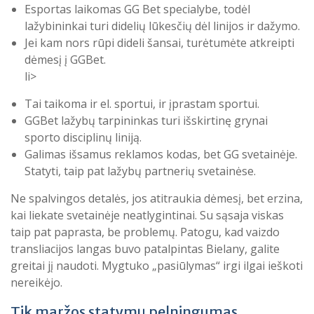
Esportas laikomas GG Bet specialybe, todėl
lažybininkai turi didelių lūkesčių dėl linijos ir dažymo.
Jei kam nors rūpi dideli šansai, turėtumėte atkreipti
dėmesį į GGBet.
li>
Tai taikoma ir el. sportui, ir įprastam sportui.
GGBet lažybų tarpininkas turi išskirtinę grynai
sporto disciplinų liniją.
Galimas išsamus reklamos kodas, bet GG svetainėje.
Statyti, taip pat lažybų partnerių svetainėse.
Ne spalvingos detalės, jos atitraukia dėmesį, bet erzina,
kai liekate svetainėje neatlygintinai. Su sąsaja viskas
taip pat paprasta, be problemų. Patogu, kad vaizdo
transliacijos langas buvo patalpintas Bielany, galite
greitai jį naudoti. Mygtuko „pasiūlymas“ irgi ilgai ieškoti
nereikėjo.
Tik maržos statymų pelningumas