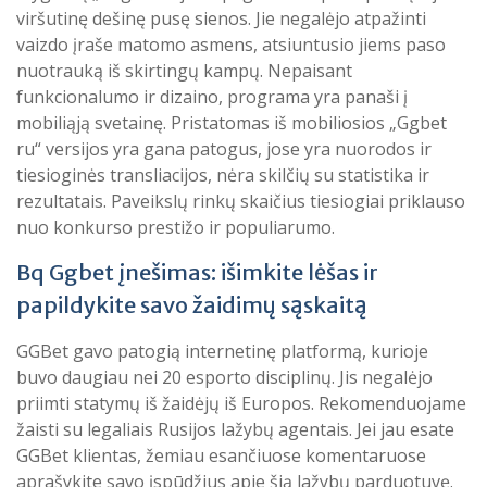
viršutinę dešinę pusę sienos. Jie negalėjo atpažinti
vaizdo įraše matomo asmens, atsiuntusio jiems paso
nuotrauką iš skirtingų kampų. Nepaisant
funkcionalumo ir dizaino, programa yra panaši į
mobiliąją svetainę. Pristatomas iš mobiliosios „Ggbet
ru“ versijos yra gana patogus, jose yra nuorodos ir
tiesioginės transliacijos, nėra skilčių su statistika ir
rezultatais. Paveikslų rinkų skaičius tiesiogiai priklauso
nuo konkurso prestižo ir populiarumo.
Bq Ggbet įnešimas: išimkite lėšas ir
papildykite savo žaidimų sąskaitą
GGBet gavo patogią internetinę platformą, kurioje
buvo daugiau nei 20 esporto disciplinų. Jis negalėjo
priimti statymų iš žaidėjų iš Europos. Rekomenduojame
žaisti su legaliais Rusijos lažybų agentais. Jei jau esate
GGBet klientas, žemiau esančiuose komentaruose
aprašykite savo įspūdžius apie šią lažybų parduotuvę.