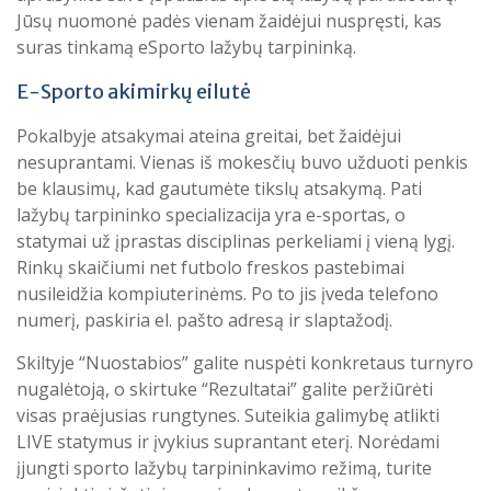
Jūsų nuomonė padės vienam žaidėjui nuspręsti, kas
suras tinkamą eSporto lažybų tarpininką.
E-Sporto akimirkų eilutė
Pokalbyje atsakymai ateina greitai, bet žaidėjui
nesuprantami. Vienas iš mokesčių buvo užduoti penkis
be klausimų, kad gautumėte tikslų atsakymą. Pati
lažybų tarpininko specializacija yra e-sportas, o
statymai už įprastas disciplinas perkeliami į vieną lygį.
Rinkų skaičiumi net futbolo freskos pastebimai
nusileidžia kompiuterinėms. Po to jis įveda telefono
numerį, paskiria el. pašto adresą ir slaptažodį.
Skiltyje “Nuostabios” galite nuspėti konkretaus turnyro
nugalėtoją, o skirtuke “Rezultatai” galite peržiūrėti
visas praėjusias rungtynes. Suteikia galimybę atlikti
LIVE statymus ir įvykius suprantant eterį. Norėdami
įjungti sporto lažybų tarpininkavimo režimą, turite