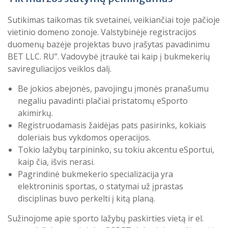
Sutikimas taikomas tik svetainei, veikiančiai toje pačioje
vietinio domeno zonoje. Valstybinėje registracijos
duomenų bazėje projektas buvo įrašytas pavadinimu
BET LLC. RU”. Vadovybė įtraukė tai kaip į bukmekerių
savireguliacijos veiklos dalį.
Be jokios abejonės, pavojingu įmonės pranašumu
negaliu pavadinti plačiai pristatomų eSporto
akimirkų.
Registruodamasis žaidėjas pats pasirinks, kokiais
doleriais bus vykdomos operacijos.
Tokio lažybų tarpininko, su tokiu akcentu eSportui,
kaip čia, išvis nerasi.
Pagrindinė bukmekerio specializacija yra
elektroninis sportas, o statymai už įprastas
disciplinas buvo perkelti į kitą planą.
Sužinojome apie sporto lažybų paskirties vietą ir el.