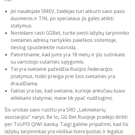
Jei naudojate SMEV, žaidėjas turi atkurti savo paso
duomenis ir TIN, po specialaus jis galės atlikti
statymus.
Norėdami rasti GGBet, turite įvesti lažybų tarpininko
svetainės adresą naršyklės paieškos sistemoje,
tiesiog spustelėkite nuorodą .
Patvirtiname, kad jums yra 18 metų ir jūs sutinkate
su vartotojo sutarties sąlygomis.
Tai yra svetainė pažeidžia Rusijos Federacijos
įstatymus, todėl prieiga prie šios svetainės yra
draudžiama.
Faktas yra tas, kad svetainė, kurioje anksčiau buvo
atliekami statymai, mane tik ypač nudžiugino.
Šis urobas savo ruožtu yra SRO „Lakmekerių
asociacijos“ narys. Be to, GG Bet Rusijoje pradėjo dirbti
per TsUPIS QIWI banką. Taigi galime pripažinti, kad šis
lažybų tarpininkas yra visiškai licencijuotas ir legalus