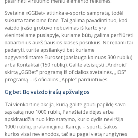
pasirinkti viršutinio meniu elemento reikšmes.
Svetainė «GGBet» atitinka e-sporto sampratą, todėl
sukurta tamsiame fone. Tai galima pavadinti tuo, kad
vaizdo įrašo grotuvo nebuvimas iš karto yra
vieninteliame puslapyje, kuriame būtų galima peržiūrėti
dabartinius aukščiausios klasės posūkius. Norėdami tai
padaryti, turite apsilankyti bet kuriame
apgyvendintame Euroset (paslauga kainuos 300 rublių)
arba Kontaktai (150 rublių). Galite atsisiųsti „Android“
skirtą „GGBet“ programą iš oficialios svetainės, „iOS“
programą – iš oficialios „Apple“ parduotuvės.
Ggbet Bq vaizdo įrašų apžvalgos
Tai vienkartinė akcija, kurią galite gauti papildę savo
sąskaitą nuo 1000 rublių.Panašiai žaidėjas arba
apsidraudžia nuo kito statymo, kurio dydis neviršija
1000 rublių, pralaimėjimo. Kairėje – sporto šakos,
kurios visai nevienodos, tačiau pagal vietą rungtynes ​​