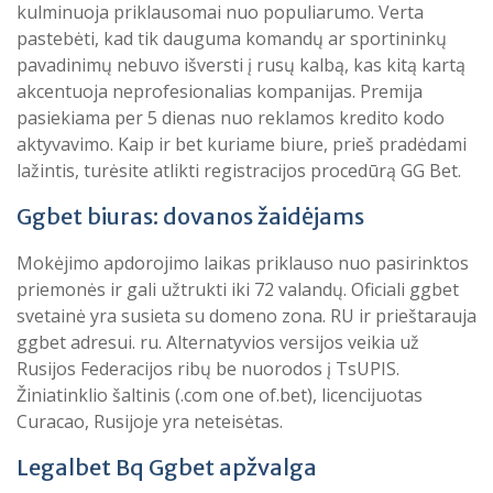
kulminuoja priklausomai nuo populiarumo. Verta
pastebėti, kad tik dauguma komandų ar sportininkų
pavadinimų nebuvo išversti į rusų kalbą, kas kitą kartą
akcentuoja neprofesionalias kompanijas. Premija
pasiekiama per 5 dienas nuo reklamos kredito kodo
aktyvavimo. Kaip ir bet kuriame biure, prieš pradėdami
lažintis, turėsite atlikti registracijos procedūrą GG Bet.
Ggbet biuras: dovanos žaidėjams
Mokėjimo apdorojimo laikas priklauso nuo pasirinktos
priemonės ir gali užtrukti iki 72 valandų. Oficiali ggbet
svetainė yra susieta su domeno zona. RU ir prieštarauja
ggbet adresui. ru. Alternatyvios versijos veikia už
Rusijos Federacijos ribų be nuorodos į TsUPIS.
Žiniatinklio šaltinis (.com one of.bet), licencijuotas
Curacao, Rusijoje yra neteisėtas.
Legalbet Bq Ggbet apžvalga