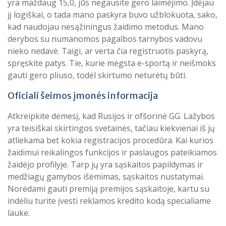
yra maždaug 15,0, jūs negausite gero laimėjimo. Įdėjau
jį logiškai, o tada mano paskyra buvo užblokuota, sako,
kad naudojau nesąžiningus žaidimo metodus. Mano
derybos su numanomos pagalbos tarnybos vadovu
nieko nedavė. Taigi, ar verta čia registruotis paskyrą,
spręskite patys. Tie, kurie mėgsta e-sportą ir neišmoks
gauti gero pliuso, todėl skirtumo neturėtų būti.
Oficiali šeimos įmonės informacija
Atkreipkite dėmesį, kad Rusijos ir ofšorinė GG. Lažybos
yra teisiškai skirtingos svetainės, tačiau kiekvienai iš jų
atliekama bet kokia registracijos procedūra. Kai kurios
žaidimui reikalingos funkcijos ir paslaugos pateikiamos
žaidėjo profilyje. Tarp jų yra sąskaitos papildymas ir
medžiagų gamybos išėmimas, sąskaitos nustatymai.
Norėdami gauti premiją premijos sąskaitoje, kartu su
indėliu turite įvesti reklamos kredito kodą specialiame
lauke.