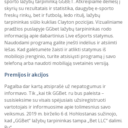
sporto lažybų tarpininką GGBET. Atkreipiame dėmesį į
skyrių su rezultatais ir statistika, daugybę e-sporto
freskų rinkų, bet ir futbolą, ledo ritulį, lažybų
tarpininkas siūlo kuklias Clayton pozicijas. Vizualiniame
pradžios puslapyje GGbet lažybų tarpininkas rodo
informaciją apie dabartinius Live eSports statymus.
Naudodami programą galite įnešti indėlius ir atsiimti
lėšas. Kad galėtumėte žaisti ir atlikti statymus iš
mobiliojo įrenginio, turite atsisiųsti programą į savo
telefoną arba naudoti mobiliąją svetainės versiją.
Premijos ir akcijos
Pagalba dar kartą atsiprašė už nepatogumus ir
informavo. Tik „kai tik GGBet. ru bus paleista –
susisieksime su visais spėjusiais užsiregistruoti
vartotojais ir informuosime apie tolimesnius savo
veiksmus. 2019 m. birželio 6 d. Hohlostanas sužinojo,
kad „GGBet“ lažybų tarpininkas tampa „Bet LLC“ dalimi.
Ru“.