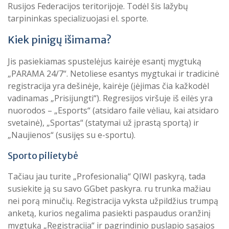
Rusijos Federacijos teritorijoje. Todėl šis lažybų
tarpininkas specializuojasi el. sporte.
Kiek pinigų išimama?
Jis pasiekiamas spustelėjus kairėje esantį mygtuką
„PARAMA 24/7“. Netoliese esantys mygtukai ir tradicinė
registracija yra dešinėje, kairėje (įėjimas čia kažkodėl
vadinamas „Prisijungti“). Regresijos viršuje iš eilės yra
nuorodos – „Esports“ (atsidaro faile vėliau, kai atsidaro
svetainė), „Sportas“ (statymai už įprastą sportą) ir
„Naujienos“ (susijęs su e-sportu).
Sporto pilietybė
Tačiau jau turite „Profesionalią“ QIWI paskyrą, tada
susiekite ją su savo GGbet paskyra. ru trunka mažiau
nei porą minučių. Registracija vyksta užpildžius trumpą
anketą, kurios negalima pasiekti paspaudus oranžinį
mygtuką „Registracija“ ir pagrindinio puslapio sąsajos