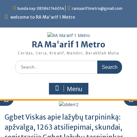
Skip
bunda nay: 085841746054
ramaarif1metro@gmail.com
to
content
welcome to RA Ma'arif 1 Metro
RA Ma'arif 1 Metro
Cerdas, Ceria, Kreatif, Mandiri, Berakhlak Mulia
Search
for:
Menu
Ggbet Viskas apie lažybų tarpininką:
apžvalga, 1263 atsiliepimai, skundai,