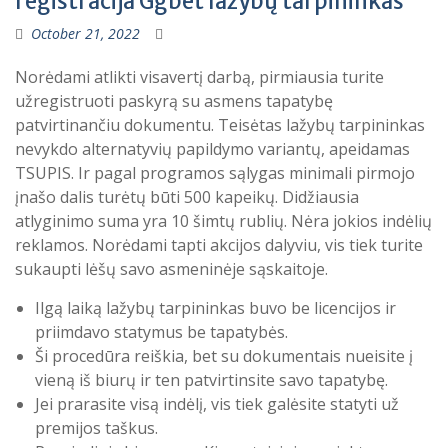
registracija Ggbet lažybų tarpininkas
October 21, 2022
Norėdami atlikti visavertį darbą, pirmiausia turite
užregistruoti paskyrą su asmens tapatybę
patvirtinančiu dokumentu. Teisėtas lažybų tarpininkas
nevykdo alternatyvių papildymo variantų, apeidamas
TSUPIS. Ir pagal programos sąlygas minimali pirmojo
įnašo dalis turėtų būti 500 kapeikų. Didžiausia
atlyginimo suma yra 10 šimtų rublių. Nėra jokios indėlių
reklamos. Norėdami tapti akcijos dalyviu, vis tiek turite
sukaupti lėšų savo asmeninėje sąskaitoje.
Ilgą laiką lažybų tarpininkas buvo be licencijos ir
priimdavo statymus be tapatybės.
Ši procedūra reiškia, bet su dokumentais nueisite į
vieną iš biurų ir ten patvirtinsite savo tapatybę.
Jei prarasite visą indėlį, vis tiek galėsite statyti už
premijos taškus.