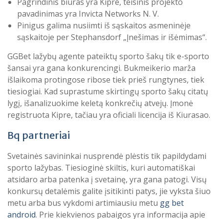
Pagrindinis biuras yra Kipre, teisinis projekto
pavadinimas yra Invicta Networks N. V.
Pinigus galima nusiimti iš sąskaitos asmeninėje
sąskaitoje per Stephansdorf „Įnešimas ir išėmimas“.
GGBet lažybų agente pateiktų sporto šakų tik e-sporto
šansai yra gana konkurencingi. Bukmeikerio marža
išlaikoma protingose ​​ribose tiek prieš rungtynes, tiek
tiesiogiai. Kad suprastume skirtingų sporto šakų citatų
lygį, išanalizuokime keletą konkrečių atvejų. Įmonė
registruota Kipre, tačiau yra oficiali licencija iš Kiurasao.
Bq partneriai
Svetainės savininkai nusprendė plėstis tik papildydami
sporto lažybas. Tiesioginė skiltis, kuri automatiškai
atsidaro arba patenka į svetainę, yra gana patogi. Visų
konkursų detalėmis galite įsitikinti patys, jie vyksta šiuo
metu arba bus vykdomi artimiausiu metu
gg bet
android
. Prie kiekvienos pabaigos yra informacija apie