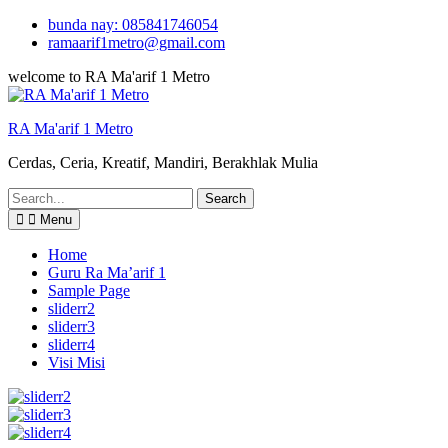
Skip
bunda nay: 085841746054
to
ramaarif1metro@gmail.com
content
welcome to RA Ma'arif 1 Metro
RA Ma'arif 1 Metro
Cerdas, Ceria, Kreatif, Mandiri, Berakhlak Mulia
Search
for:
Menu
Home
Guru Ra Ma’arif 1
Sample Page
sliderr2
sliderr3
sliderr4
Visi Misi